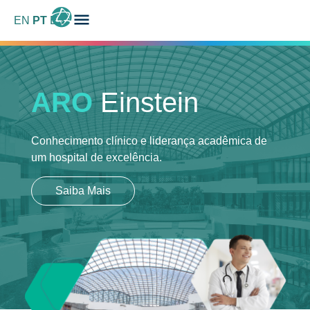
EN
PT
ES
ARO
Einstein
Conhecimento clínico e liderança acadêmica
de
um hospital de excelência.
Saiba Mais