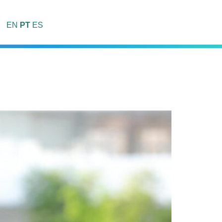
EN
PT
ES