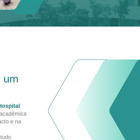
e um
Hospital
 acadêmica
acto e na
studo