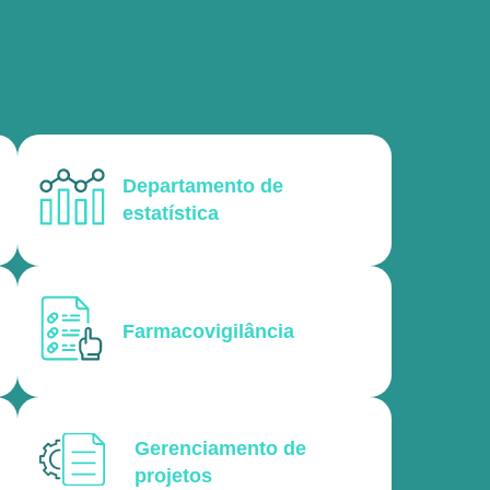
Departamento de
estatística
Farmacovigilância
Gerenciamento de
projetos