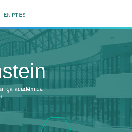
EN
PT
ES
stein
erança acadêmica
a.