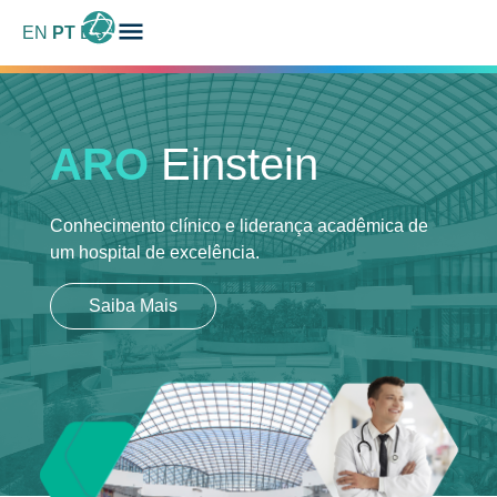
EN
PT
ES
ARO
Einstein
Conhecimento clínico e liderança acadêmica
de
um hospital de excelência.
Saiba Mais