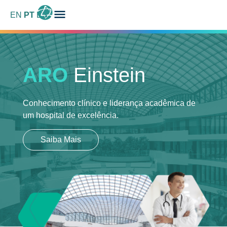
EN
PT
ES
ARO
Einstein
Conhecimento clínico e liderança acadêmica
de
um hospital de excelência.
Saiba Mais