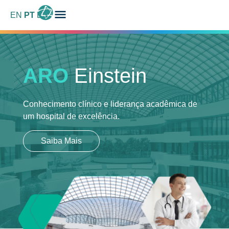
EN
PT
ES
ARO
Einstein
Conhecimento clínico e liderança acadêmica
de
um hospital de excelência.
Saiba Mais