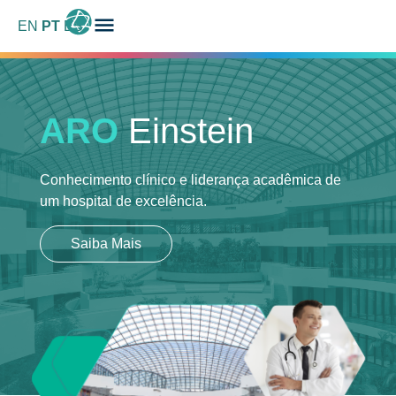
EN
PT
ES
ARO
Einstein
Conhecimento clínico e liderança acadêmica
de
um hospital de excelência.
Saiba Mais