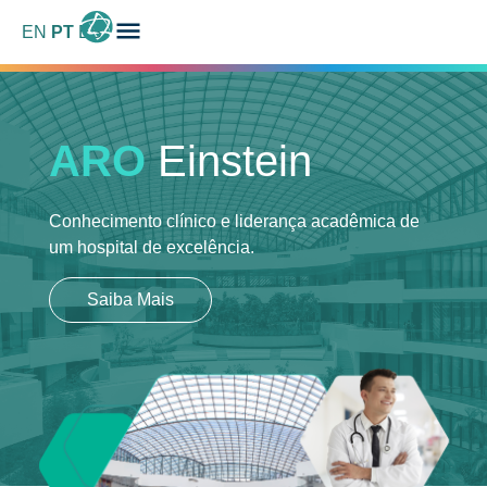
EN
PT
ES
ARO
Einstein
Conhecimento clínico e liderança acadêmica
de
um hospital de excelência.
Saiba Mais