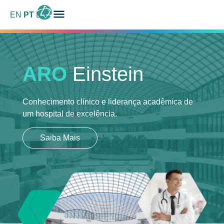
EN
PT
ES
ARO
Einstein
Conhecimento clínico e liderança acadêmica
de
um hospital de excelência.
Saiba Mais