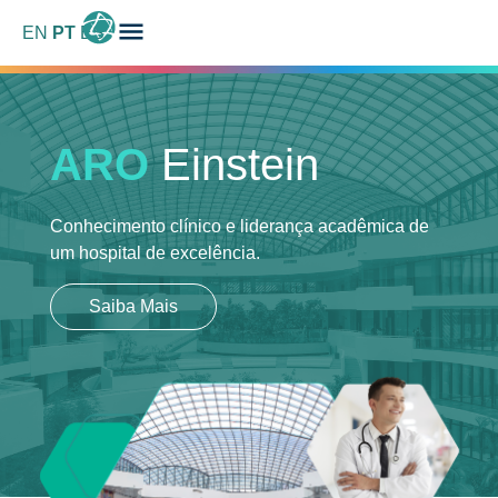
EN
PT
ES
ARO
Einstein
Conhecimento clínico e liderança acadêmica
de
um hospital de excelência.
Saiba Mais