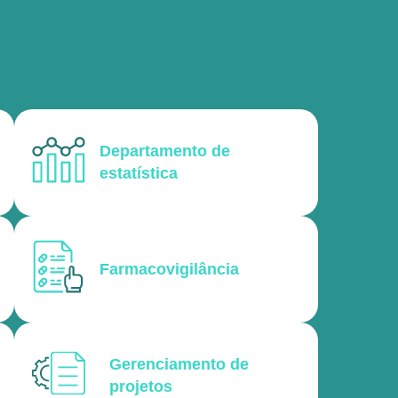
Departamento de
estatística
Farmacovigilância
Gerenciamento de
projetos