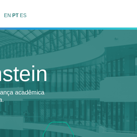
EN
PT
ES
stein
erança acadêmica
a.