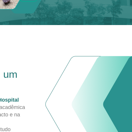
e um
Hospital
 acadêmica
acto e na
studo