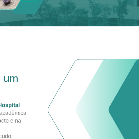
e um
Hospital
 acadêmica
acto e na
studo