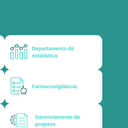
Departamento de
estatística
Farmacovigilância
Gerenciamento de
projetos