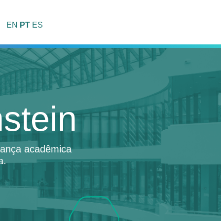
EN
PT
ES
stein
erança acadêmica
a.