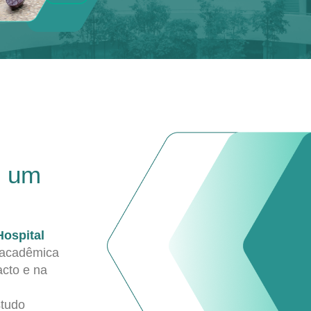
e um
Hospital
 acadêmica
acto e na
studo