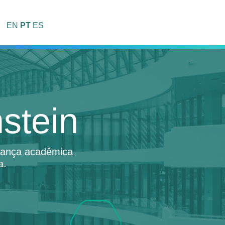
EN
PT
ES
stein
erança acadêmica
a.