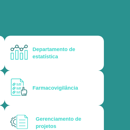
Departamento de
estatística
Farmacovigilância
Gerenciamento de
projetos