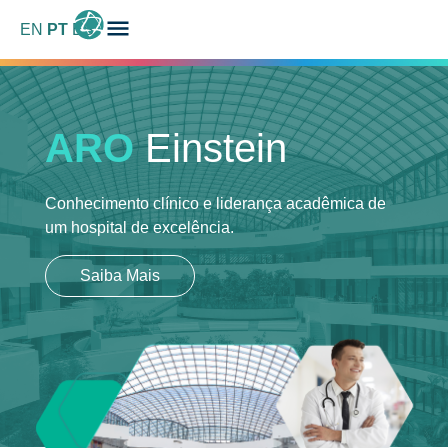
EN
PT
ES
ARO
Einstein
Conhecimento clínico e liderança acadêmica
de
um hospital de excelência.
Saiba Mais