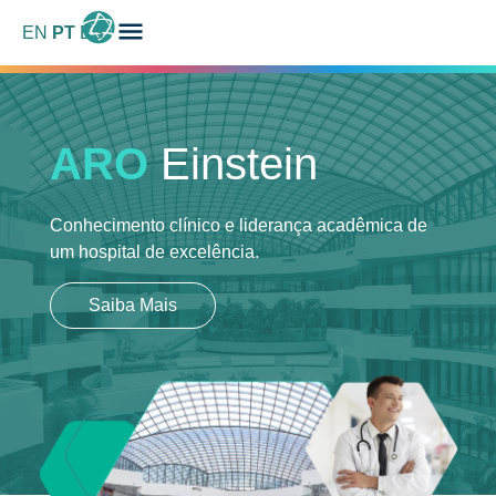
EN
PT
ES
ARO
Einstein
Conhecimento clínico e liderança acadêmica
de
um hospital de excelência.
Saiba Mais