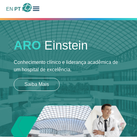
EN
PT
ES
ARO
Einstein
Conhecimento clínico e liderança acadêmica
de
um hospital de excelência.
Saiba Mais