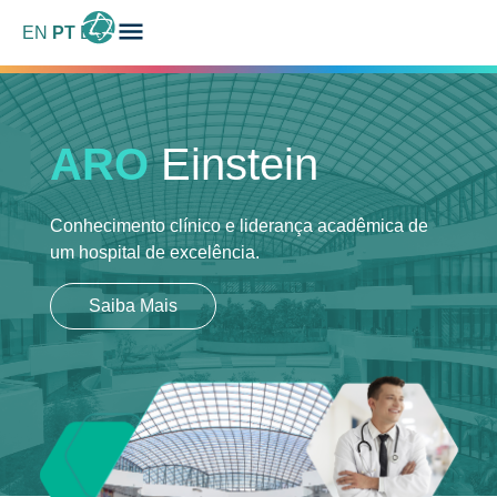
EN
PT
ES
ARO
Einstein
Conhecimento clínico e liderança acadêmica
de
um hospital de excelência.
Saiba Mais