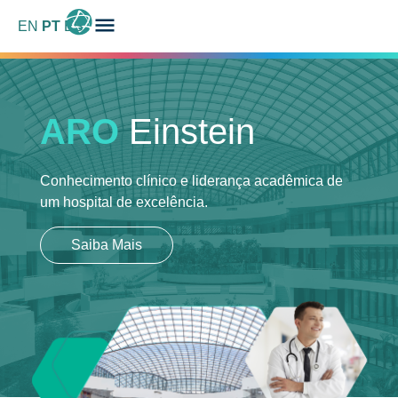
EN
PT
ES
ARO
Einstein
Conhecimento clínico e liderança acadêmica
de
um hospital de excelência.
Saiba Mais