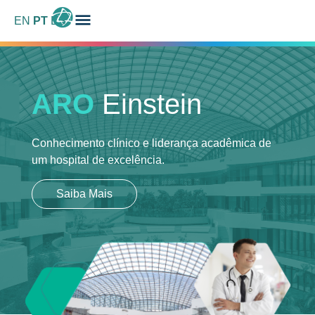
EN
PT
ES
ARO
Einstein
Conhecimento clínico e liderança acadêmica
de
um hospital de excelência.
Saiba Mais