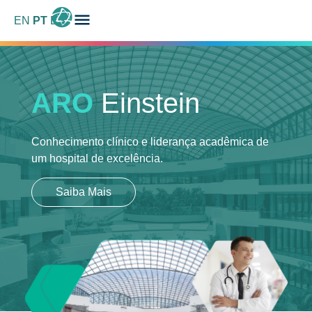
EN
PT
ES
ARO
Einstein
Conhecimento clínico e liderança acadêmica
de
um hospital de excelência.
Saiba Mais