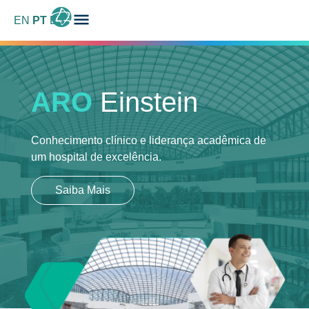
EN
PT
ES
ARO
Einstein
Conhecimento clínico e liderança acadêmica
de
um hospital de excelência.
Saiba Mais