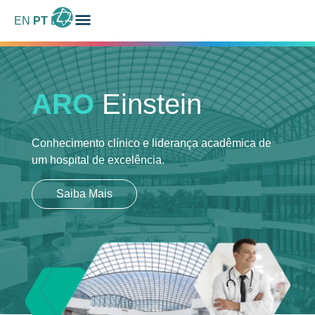
EN
PT
ES
ARO
Einstein
Conhecimento clínico e liderança acadêmica
de
um hospital de excelência.
Saiba Mais