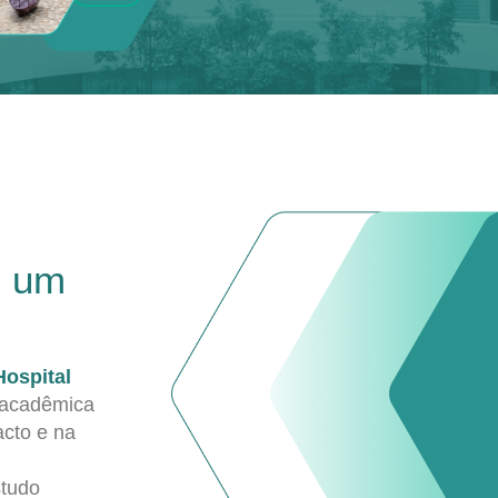
e um
Hospital
 acadêmica
acto e na
studo