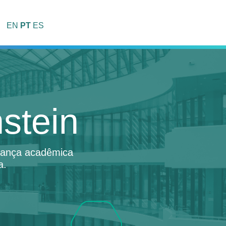
EN
PT
ES
stein
erança acadêmica
a.