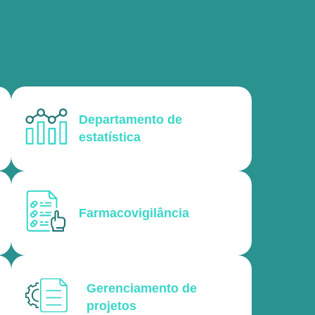
Departamento de
estatística
Farmacovigilância
Gerenciamento de
projetos