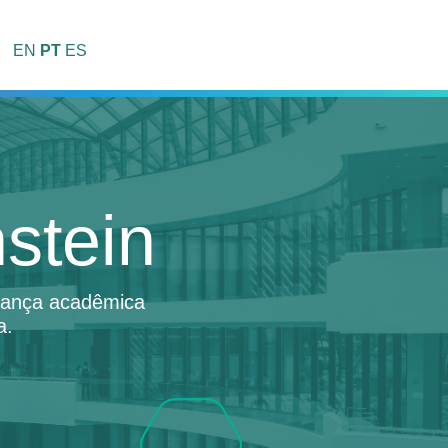
EN
PT
ES
stein
erança acadêmica
a.