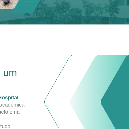
e um
Hospital
 acadêmica
acto e na
studo