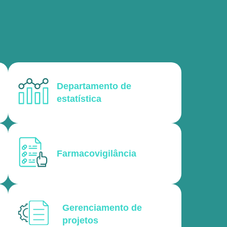
Departamento de
estatística
Farmacovigilância
Gerenciamento de
projetos