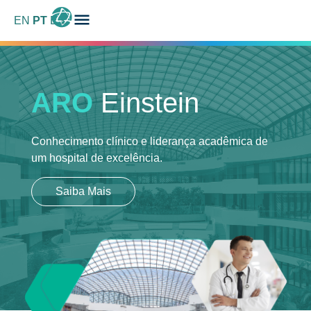
EN
PT
ES
ARO
Einstein
Conhecimento clínico e liderança acadêmica
de
um hospital de excelência.
Saiba Mais