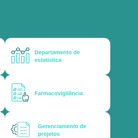
Departamento de
estatística
Farmacovigilância
Gerenciamento de
projetos