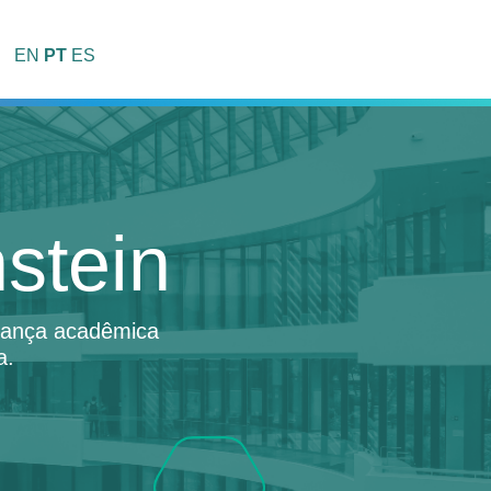
EN
PT
ES
stein
erança acadêmica
a.