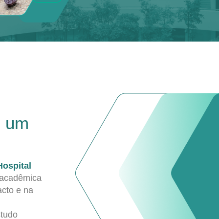
e um
Hospital
 acadêmica
acto e na
studo