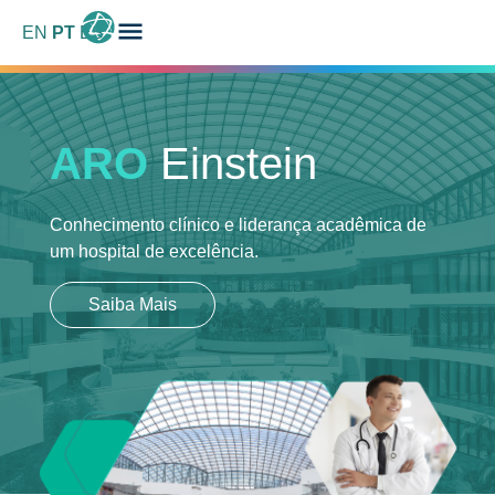
EN
PT
ES
ARO
Einstein
Conhecimento clínico e liderança acadêmica
de
um hospital de excelência.
Saiba Mais