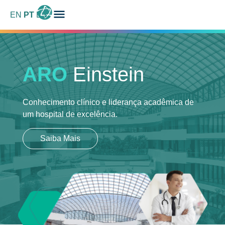
EN
PT
ES
ARO
Einstein
Conhecimento clínico e liderança acadêmica
de
um hospital de excelência.
Saiba Mais