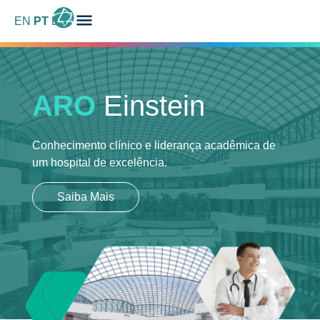
EN
PT
ES
ARO
Einstein
Conhecimento clínico e liderança acadêmica
de
um hospital de excelência.
Saiba Mais