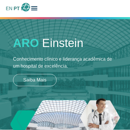
EN
PT
ES
ARO
Einstein
Conhecimento clínico e liderança acadêmica
de
um hospital de excelência.
Saiba Mais