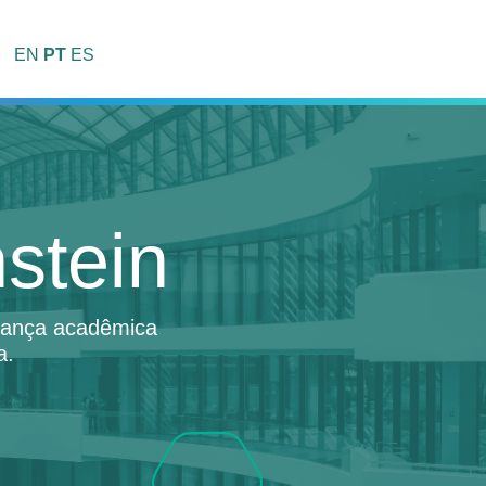
EN
PT
ES
stein
erança acadêmica
a.