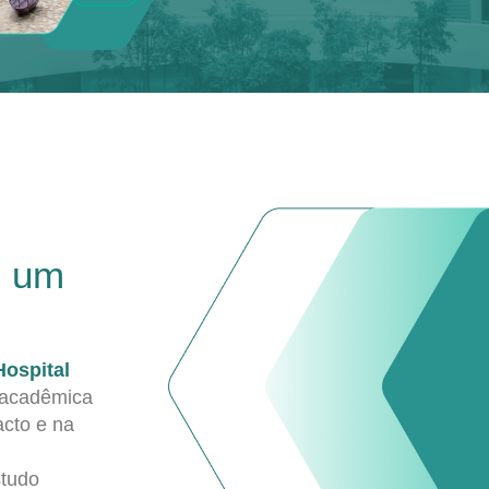
e um
Hospital
 acadêmica
acto e na
studo