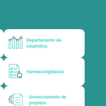
Departamento de
estatística
Farmacovigilância
Gerenciamento de
projetos