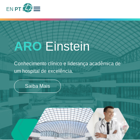
EN
PT
ES
ARO
Einstein
Conhecimento clínico e liderança acadêmica
de
um hospital de excelência.
Saiba Mais