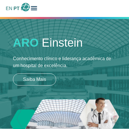
EN
PT
ES
ARO
Einstein
Conhecimento clínico e liderança acadêmica
de
um hospital de excelência.
Saiba Mais