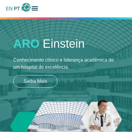
EN
PT
ES
ARO
Einstein
Conhecimento clínico e liderança acadêmica
de
um hospital de excelência.
Saiba Mais