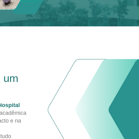
e um
Hospital
 acadêmica
acto e na
studo