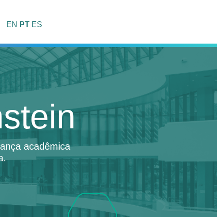
EN
PT
ES
stein
erança acadêmica
a.