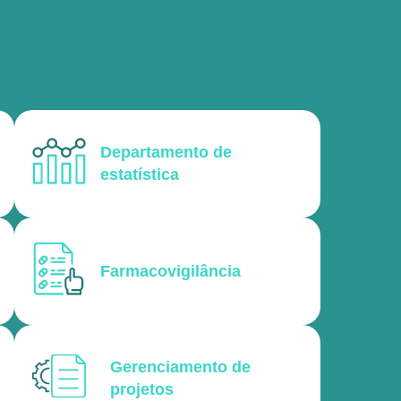
Departamento de
estatística
Farmacovigilância
Gerenciamento de
projetos