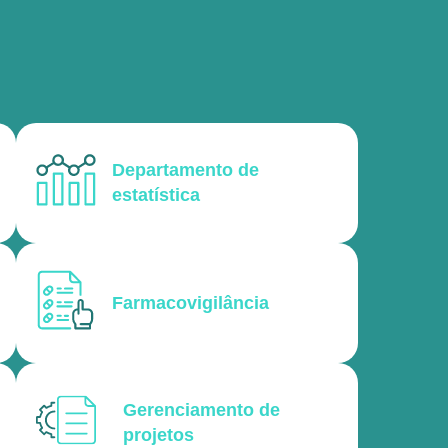
Departamento de
estatística
Farmacovigilância
Gerenciamento de
projetos