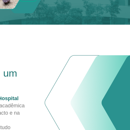
e um
Hospital
 acadêmica
acto e na
studo