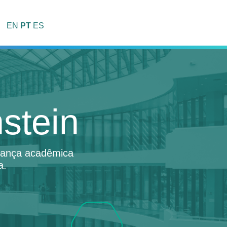
EN
PT
ES
stein
erança acadêmica
a.