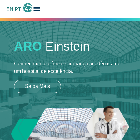
EN
PT
ES
ARO
Einstein
Conhecimento clínico e liderança acadêmica
de
um hospital de excelência.
Saiba Mais