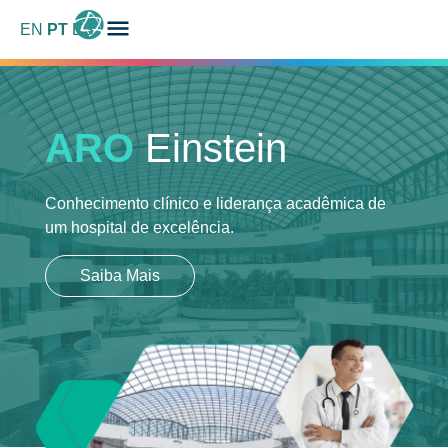
EN
PT
ES
ARO
Einstein
Conhecimento clínico e liderança acadêmica
de
um hospital de excelência.
Saiba Mais