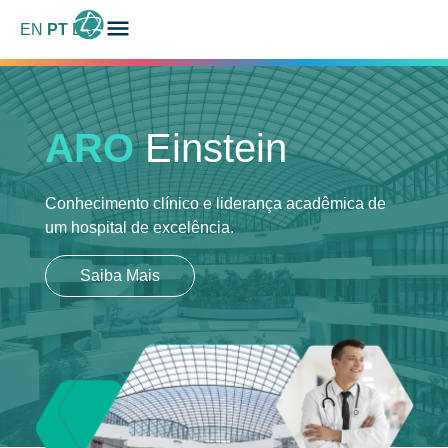
EN
PT
ES
ARO
Einstein
Conhecimento clínico e liderança acadêmica
de
um hospital de excelência.
Saiba Mais