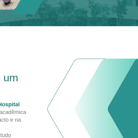
e um
Hospital
 acadêmica
acto e na
studo