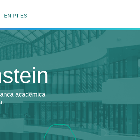
EN
PT
ES
stein
erança acadêmica
a.