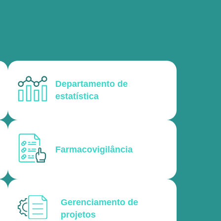
Departamento de
estatística
Farmacovigilância
Gerenciamento de
projetos