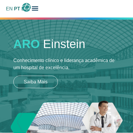
EN
PT
ES
ARO
Einstein
Conhecimento clínico e liderança acadêmica
de
um hospital de excelência.
Saiba Mais