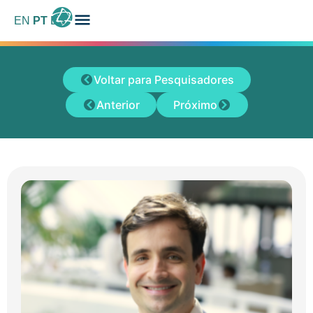
EN
PT
ES
Voltar para Pesquisadores
Anterior
Próximo