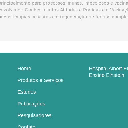
principalmente para processos imunes, infecciosos e vacina
envolvendo Conhecimentos Atitudes e Práticas em Vacinaçã
novas terapias celulares em regeneração de feridas comple
Home
Hospital Albert E
Ensino Einstein
Produtos e Serviços
Estudos
Publicações
Pesquisadores
Contato