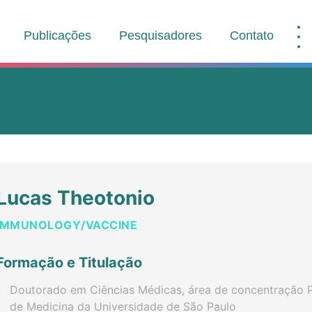
Publicações
Pesquisadores
Contato
Lucas Theotonio
IMMUNOLOGY/VACCINE
Formação e Titulação
Doutorado em Ciências Médicas, área de concentração P
de Medicina da Universidade de São Paulo