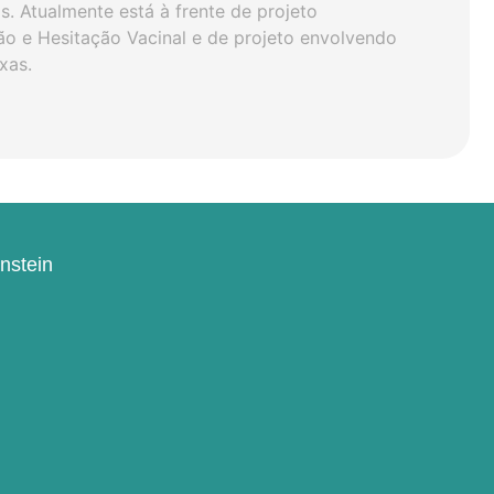
s. Atualmente está à frente de projeto
o e Hesitação Vacinal e de projeto envolvendo
xas.
instein