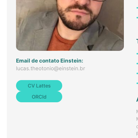
Email de contato Einstein:
lucas.theotonio@einstein.br
CV Lattes
ORCId