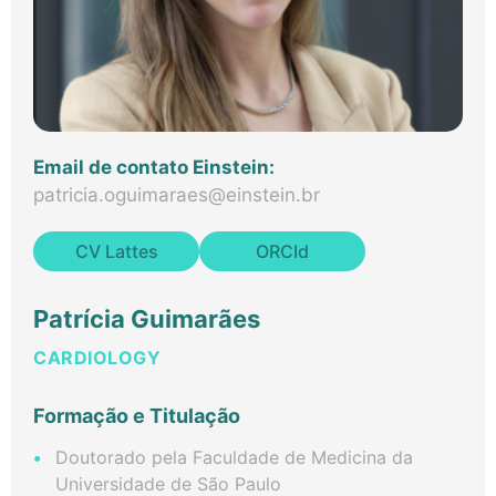
Email de contato Einstein:
patricia.oguimaraes@einstein.br
CV Lattes
ORCId
Patrícia Guimarães
CARDIOLOGY
Formação e Titulação
​Doutorado pela Faculdade de Medicina da
Universidade de São Paulo