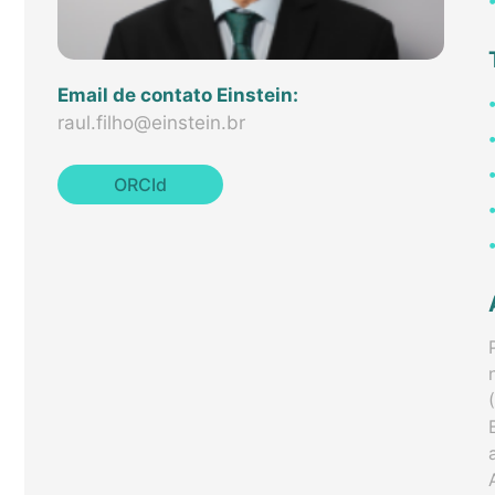
Email de contato Einstein:
raul.filho@einstein.br
ORCId