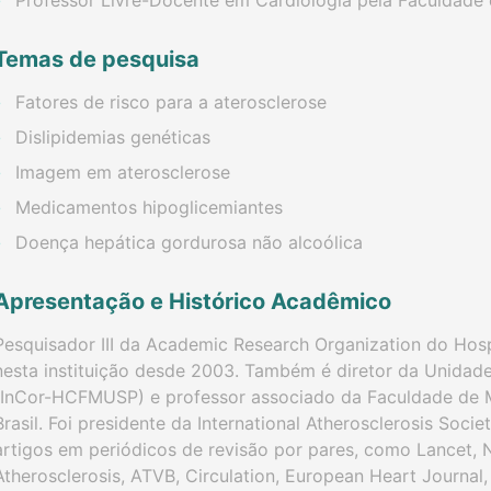
Professor Livre-Docente em Cardiologia pela Faculdad
Temas de pesquisa
Fatores de risco para a aterosclerose
Dislipidemias genéticas
Imagem em aterosclerose
Medicamentos hipoglicemiantes
Doença hepática gordurosa não alcoólica
Apresentação e Histórico Acadêmico
Pesquisador III da Academic Research Organization do Hospit
nesta instituição desde 2003. Também é diretor da Unidade 
(InCor-HCFMUSP) e professor associado da Faculdade de M
Brasil. Foi presidente da International Atherosclerosis Soci
artigos em periódicos de revisão por pares, como Lancet, 
Atherosclerosis, ATVB, Circulation, European Heart Journa