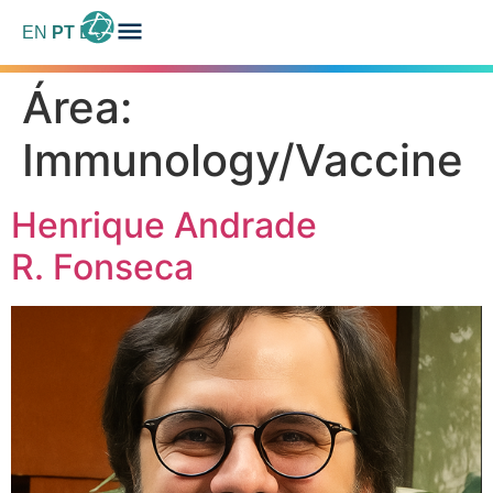
EN
PT
ES
Área:
Immunology/Vaccine
Henrique Andrade
R. Fonseca